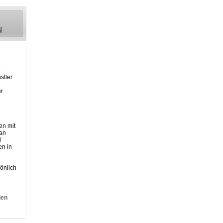
:
stler
er
en mit
 an
d
n in
önlich
den