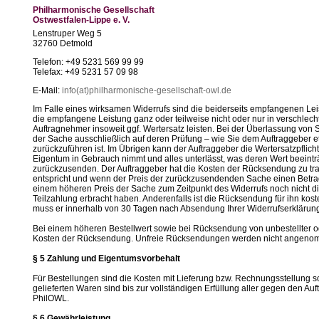
Philharmonische Gesellschaft
Ostwestfalen-Lippe e. V.
Lenstruper Weg 5
32760 Detmold
Telefon: +49 5231 569 99 99
Telefax: +49 5231 57 09 98
E-Mail:
info(at)philharmonische-gesellschaft-owl.de
Im Falle eines wirksamen Widerrufs sind die beiderseits empfangenen L
die empfangene Leistung ganz oder teilweise nicht oder nur in verschle
Auftragnehmer insoweit ggf. Wertersatz leisten. Bei der Überlassung von S
der Sache ausschließlich auf deren Prüfung – wie Sie dem Auftraggeber
zurückzuführen ist. Im Übrigen kann der Auftraggeber die Wertersatzpflich
Eigentum in Gebrauch nimmt und alles unterlässt, was deren Wert beeint
zurückzusenden. Der Auftraggeber hat die Kosten der Rücksendung zu trag
entspricht und wenn der Preis der zurückzusendenden Sache einen Betrag 
einem höheren Preis der Sache zum Zeitpunkt des Widerrufs noch nicht di
Teilzahlung erbracht haben. Anderenfalls ist die Rücksendung für ihn kost
muss er innerhalb von 30 Tagen nach Absendung Ihrer Widerrufserklärung 
Bei einem höheren Bestellwert sowie bei Rücksendung von unbestellter o
Kosten der Rücksendung. Unfreie Rücksendungen werden nicht angeno
§ 5 Zahlung und Eigentumsvorbehalt
Für Bestellungen sind die Kosten mit Lieferung bzw. Rechnungsstellung sof
gelieferten Waren sind bis zur vollständigen Erfüllung aller gegen den 
PhilOWL.
§ 6 Gewährleistung