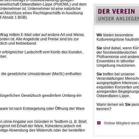
t des Auftrags (Produktbestellung) gültigen
esellschaft Ostwestfalen-Lippe (PhilOWL) und dem
Unternehmer ist. Unternehmer ist eine natürliche
 bei Abschluss eines Rechtsgeschäfts in Ausübung
14 Absatz 1 BGB).
trag mittels E-Mail oder auf andere Art und Weise,
Wir
bieten besondere
rden ist. Alle Angebote und Preise sind bis zur
Kulturereignisse hautnah
lich und freibleibend.
Sie
sind dabei, wenn Kün
ch erfolgreicher Lastschrift vom Konto des Kunden.
der Nordwestdeutschen
ber.
Philharmonie und ander
Ensembles in stilvoller
Umgebung musizieren.
 die gesetzliche Umsatzsteuer (MwSt.) enthalten.
Sie
treffen bei unseren
Veranstaltungen Mensch
ausgeprägtem Interesse
exquisiten Konzerten un
anregenden Begegnunge
m Bürgerlichen Gesetzbuch gewährtem Umfang ein
Ostwestfalen-Lippe.
Wann lernen wir
Sie
pers
ware ist nach Entsiegelung oder Öffnung der Ware
kennen?
 ohne Angabe von Gründen in Textform (z. B. Brief,
Online Mitglied wer
ginnt mit Erhalt der Ware, frühestens jedoch mit
eitige Absendung des Widerrufs oder der bestellten