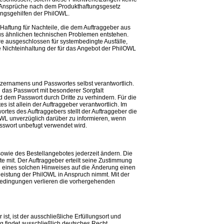
r Ansprüche nach dem Produkthaftungsgesetz
lungsgehilfen der PhilOWL.
aftung für Nachteile, die dem Auftraggeber aus
aus ähnlichen technischen Problemen entstehen.
e ausgeschlossen für systembedingte Ausfälle,
 Nichteinhaltung der für das Angebot der PhilOWL
zernamens und Passwortes selbst verantwortlich.
d das Passwort mit besonderer Sorgfalt
em Passwort durch Dritte zu verhindern. Für die
ist allein der Auftraggeber verantwortlich. Im
tes des Auftraggebers stellt der Auftraggeber die
ilOWL unverzüglich darüber zu informieren, wenn
swort unbefugt verwendet wird.
owie des Bestellangebotes jederzeit ändern. Die
e mit. Der Auftraggeber erteilt seine Zustimmung
g eines solchen Hinweises auf die Änderung einen
tleistung der PhilOWL in Anspruch nimmt. Mit der
sbedingungen verlieren die vorhergehenden
t, ist der ausschließliche Erfüllungsort und
ag findet ausschließlich deutsches Recht