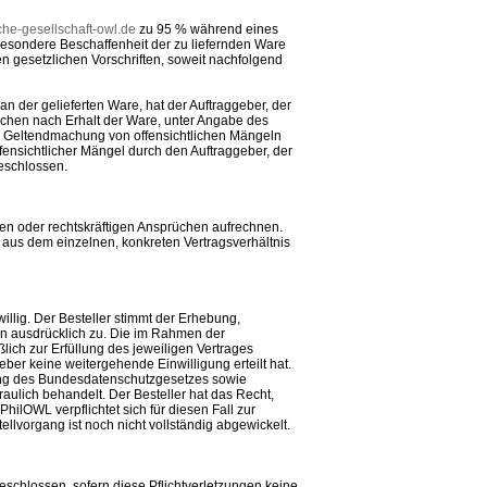
he-gesellschaft-owl.de
zu 95 % während eines
esondere Beschaffenheit der zu liefernden Ware
 gesetzlichen Vorschriften, soweit nachfolgend
n der gelieferten Ware, hat der Auftraggeber, der
ochen nach Erhalt der Ware, unter Angabe des
e Geltendmachung von offensichtlichen Mängeln
ensichtlicher Mängel durch den Auftraggeber, der
geschlossen.
en oder rechtskräftigen Ansprüchen aufrechnen.
us dem einzelnen, konkreten Vertragsverhältnis
llig. Der Besteller stimmt der Erhebung,
n ausdrücklich zu. Die im Rahmen der
ich zur Erfüllung des jeweiligen Vertrages
eber keine weitergehende Einwilligung erteilt hat.
ng des Bundesdatenschutzgesetzes sowie
aulich behandelt. Der Besteller hat das Recht,
PhilOWL verpflichtet sich für diesen Fall zur
lvorgang ist noch nicht vollständig abgewickelt.
geschlossen, sofern diese Pflichtverletzungen keine