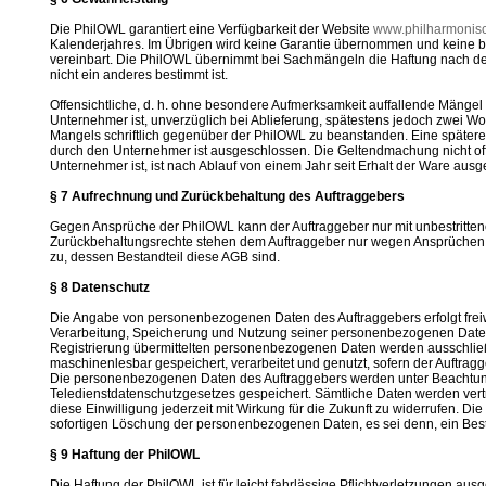
Die PhilOWL garantiert eine Verfügbarkeit der Website
www.philharmonisc
Kalenderjahres. Im Übrigen wird keine Garantie übernommen und keine b
vereinbart. Die PhilOWL übernimmt bei Sachmängeln die Haftung nach den
nicht ein anderes bestimmt ist.
Offensichtliche, d. h. ohne besondere Aufmerksamkeit auffallende Mängel a
Unternehmer ist, unverzüglich bei Ablieferung, spätestens jedoch zwei W
Mangels schriftlich gegenüber der PhilOWL zu beanstanden. Eine später
durch den Unternehmer ist ausgeschlossen. Die Geltendmachung nicht off
Unternehmer ist, ist nach Ablauf von einem Jahr seit Erhalt der Ware aus
§ 7 Aufrechnung und Zurückbehaltung des Auftraggebers
Gegen Ansprüche der PhilOWL kann der Auftraggeber nur mit unbestritten
Zurückbehaltungsrechte stehen dem Auftraggeber nur wegen Ansprüchen a
zu, dessen Bestandteil diese AGB sind.
§ 8 Datenschutz
Die Angabe von personenbezogenen Daten des Auftraggebers erfolgt freiwi
Verarbeitung, Speicherung und Nutzung seiner personenbezogenen Date
Registrierung übermittelten personenbezogenen Daten werden ausschließl
maschinenlesbar gespeichert, verarbeitet und genutzt, sofern der Auftragg
Die personenbezogenen Daten des Auftraggebers werden unter Beachtu
Teledienstdatenschutzgesetzes gespeichert. Sämtliche Daten werden vertr
diese Einwilligung jederzeit mit Wirkung für die Zukunft zu widerrufen. Die 
sofortigen Löschung der personenbezogenen Daten, es sei denn, ein Bestel
§ 9 Haftung der PhilOWL
Die Haftung der PhilOWL ist für leicht fahrlässige Pflichtverletzungen aus