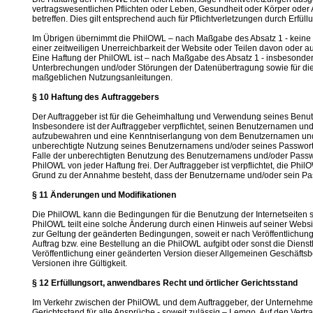
vertragswesentlichen Pflichten oder Leben, Gesundheit oder Körper ode
betreffen. Dies gilt entsprechend auch für Pflichtverletzungen durch Erfül
Im Übrigen übernimmt die PhilOWL – nach Maßgabe des Absatz 1 - keine H
einer zeitweiligen Unerreichbarkeit der Website oder Teilen davon oder 
Eine Haftung der PhilOWL ist – nach Maßgabe des Absatz 1 - insbesonder
Unterbrechungen und/oder Störungen der Datenübertragung sowie für die
maßgeblichen Nutzungsanleitungen.
§ 10 Haftung des Auftraggebers
Der Auftraggeber ist für die Geheimhaltung und Verwendung seines Benut
Insbesondere ist der Auftraggeber verpflichtet, seinen Benutzernamen un
aufzubewahren und eine Kenntniserlangung von dem Benutzernamen und d
unberechtigte Nutzung seines Benutzernamens und/oder seines Passwortes 
Falle der unberechtigten Benutzung des Benutzernamens und/oder Passwor
PhilOWL von jeder Haftung frei. Der Auftraggeber ist verpflichtet, die Ph
Grund zu der Annahme besteht, dass der Benutzername und/oder sein Pas
§ 11 Änderungen und Modifikationen
Die PhilOWL kann die Bedingungen für die Benutzung der Internetseiten s
PhilOWL teilt eine solche Änderung durch einen Hinweis auf seiner Websit
zur Geltung der geänderten Bedingungen, soweit er nach Veröffentlichun
Auftrag bzw. eine Bestellung an die PhilOWL aufgibt oder sonst die Diens
Veröffentlichung einer geänderten Version dieser Allgemeinen Geschäft
Versionen ihre Gültigkeit.
§ 12 Erfüllungsort, anwendbares Recht und örtlicher Gerichtsstand
Im Verkehr zwischen der PhilOWL und dem Auftraggeber, der Unternehmer is
Gerichtsstand für alle Ansprüche - soweit zulässig – Lemgo. Auf den Vertr