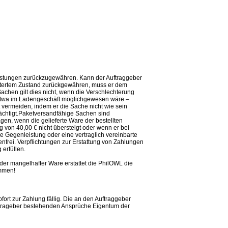
eistungen zurückzugewähren. Kann der Auftraggeber
chtertem Zustand zurückgewähren, muss er dem
achen gilt dies nicht, wenn die Verschlechterung
 etwa im Ladengeschäft möglichgewesen wäre –
t vermeiden, indem er die Sache nicht wie sein
rächtigt.Paketversandfähige Sachen sind
en, wenn die gelieferte Ware der bestellten
von 40,00 € nicht übersteigt oder wenn er bei
e Gegenleistung oder eine vertraglich vereinbarte
enfrei. Verpflichtungen zur Erstattung von Zahlungen
erfüllen.
der mangelhafter Ware erstattet die PhilOWL die
mmen!
ort zur Zahlung fällig. Die an den Auftraggeber
Auftrageber bestehenden Ansprüche Eigentum der