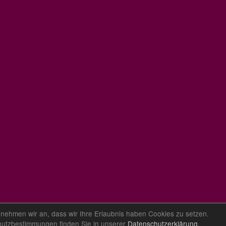
 nehmen wir an, dass wir Ihre Erlaubnis haben Cookies zu setzen.
hutzbestimmungen finden Sie in unserer
Datenschutzerklärung
.