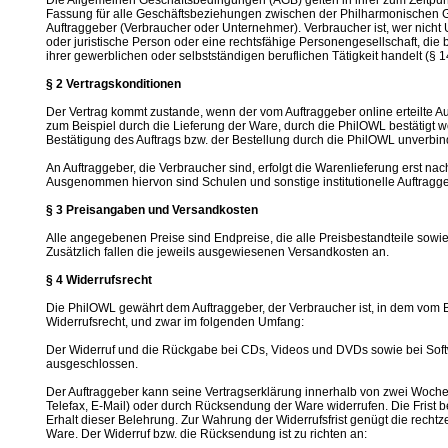
Die Allgemeinen Geschäftsbedingungen (AGB) gelten in ihrer zum Zeitpunk
Fassung für alle Geschäftsbeziehungen zwischen der Philharmonischen G
Auftraggeber (Verbraucher oder Unternehmer). Verbraucher ist, wer nicht 
oder juristische Person oder eine rechtsfähige Personengesellschaft, die
ihrer gewerblichen oder selbstständigen beruflichen Tätigkeit handelt (§ 
§ 2 Vertragskonditionen
Der Vertrag kommt zustande, wenn der vom Auftraggeber online erteilte Auf
zum Beispiel durch die Lieferung der Ware, durch die PhilOWL bestätigt wo
Bestätigung des Auftrags bzw. der Bestellung durch die PhilOWL unverbind
An Auftraggeber, die Verbraucher sind, erfolgt die Warenlieferung erst na
Ausgenommen hiervon sind Schulen und sonstige institutionelle Auftragge
§ 3 Preisangaben und Versandkosten
Alle angegebenen Preise sind Endpreise, die alle Preisbestandteile sowie
Zusätzlich fallen die jeweils ausgewiesenen Versandkosten an.
§ 4 Widerrufsrecht
Die PhilOWL gewährt dem Auftraggeber, der Verbraucher ist, in dem vo
Widerrufsrecht, und zwar im folgenden Umfang:
Der Widerruf und die Rückgabe bei CDs, Videos und DVDs sowie bei Soft
ausgeschlossen.
Der Auftraggeber kann seine Vertragserklärung innerhalb von zwei Wochen
Telefax, E-Mail) oder durch Rücksendung der Ware widerrufen. Die Frist be
Erhalt dieser Belehrung. Zur Wahrung der Widerrufsfrist genügt die rechtz
Ware. Der Widerruf bzw. die Rücksendung ist zu richten an: