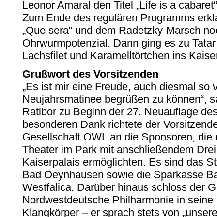
Leonor Amaral den Titel „Life is a cabaret
Zum Ende des regulären Programms erklat
„Que sera“ und dem Radetzky-Marsch no
Ohrwurmpotenzial. Dann ging es zu Tata
Lachsfilet und Karamelltörtchen ins Kaiser
Grußwort des Vorsitzenden
„Es ist mir eine Freude, auch diesmal so 
Neujahrsmatinee begrüßen zu können“, s
Ratibor zu Beginn der 27. Neuauflage des
besonderen Dank richtete der Vorsitzend
Gesellschaft OWL an die Sponsoren, die 
Theater im Park mit anschließendem Dr
Kaiserpalais ermöglichten. Es sind das S
Bad Oeynhausen sowie die Sparkasse B
Westfalica. Darüber hinaus schloss der G
Nordwestdeutsche Philharmonie in seine
Klangkörper – er sprach stets von „unser