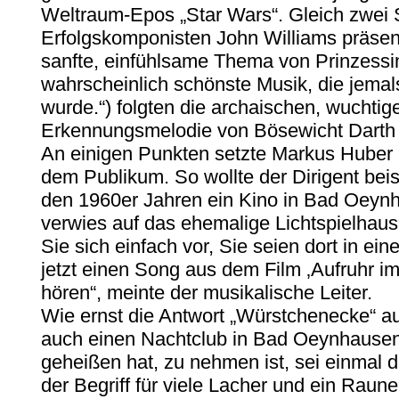
Weltraum-Epos „Star Wars“. Gleich zwei 
Erfolgskomponisten John Williams präsen
sanfte, einfühlsame Thema von Prinzessi
wahrscheinlich schönste Musik, die jemal
wurde.“) folgten die archaischen, wuchtig
Erkennungsmelodie von Bösewicht Darth 
An einigen Punkten setzte Markus Huber a
dem Publikum. So wollte der Dirigent beis
den 1960er Jahren ein Kino in Bad Oeyn
verwies auf das ehemalige Lichtspielhaus 
Sie sich einfach vor, Sie seien dort in ei
jetzt einen Song aus dem Film ‚Aufruhr i
hören“, meinte der musikalische Leiter.
Wie ernst die Antwort „Würstchenecke“ au
auch einen Nachtclub in Bad Oeynhausen
geheißen hat, zu nehmen ist, sei einmal d
der Begriff für viele Lacher und ein Raun