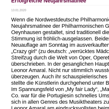
Erfolgreiche Neujahrsmatinee
13.01.2020
Wenn die Nordwestdeutsche Philharmoni
Neujahrsmatinee der Philharmonischen G
Oeynhausen gestaltet, sind traditionell d
Stimmung ist fröhlich-ausgelassen. Beide
Neuauflage am Sonntag im ausverkauften 
„Crazy girl“ (zu deutsch: „verrücktes Mädc
Streifzug durch die Welt von Oper, Opere
überschrieben. In der gesanglichen Hauptr
Leonor Amaral. Nicht nur stimmlich wusst
überzeugen. Auch ihr schauspielerisches 
stellte die Künstlerin durchgehend unter 
Im Spannungsfeld von „My fair Lady“, „Ma
Co. war für die Portugiesin schnelles Ums
sich in allen Genres des Musiktheaters zu
Leonor Amaral am eindrucksvollsten beim 