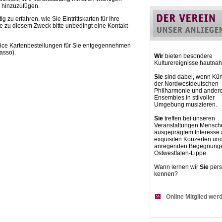
o hinzuzufügen.
 zu erfahren, wie Sie Eintrittskarten für Ihre
e zu diesem Zweck bitte unbedingt eine Kontakt-
rvice Kartenbestellungen für Sie entgegennehmen
asso).
Wir
bieten besondere
Kulturereignisse hautnah
Sie
sind dabei, wenn Kün
der Nordwestdeutschen
Philharmonie und ander
Ensembles in stilvoller
Umgebung musizieren.
Sie
treffen bei unseren
Veranstaltungen Mensch
ausgeprägtem Interesse
exquisiten Konzerten un
anregenden Begegnunge
Ostwestfalen-Lippe.
Wann lernen wir
Sie
pers
kennen?
Online Mitglied wer