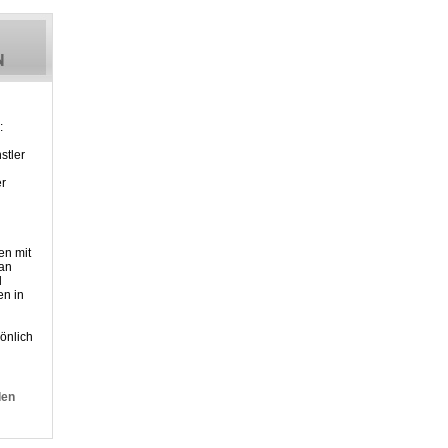
:
stler
er
en mit
 an
d
n in
önlich
den