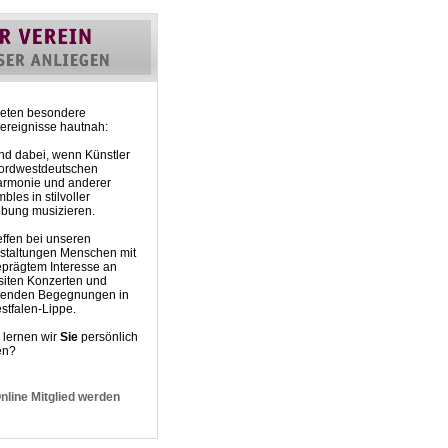
eten besondere
rereignisse hautnah:
nd dabei, wenn Künstler
ordwestdeutschen
armonie und anderer
les in stilvoller
ung musizieren.
effen bei unseren
staltungen Menschen mit
prägtem Interesse an
siten Konzerten und
genden Begegnungen in
stfalen-Lippe.
lernen wir
Sie
persönlich
en?
nline Mitglied werden