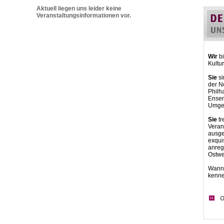
Aktuell liegen uns leider keine
Veranstaltungsinformationen vor.
Wir
bi
Kultu
Sie
si
der N
Philh
Ensemb
Umgeb
Sie
tr
Veran
ausge
exqui
anre
Ostwe
Wann 
kenn
O