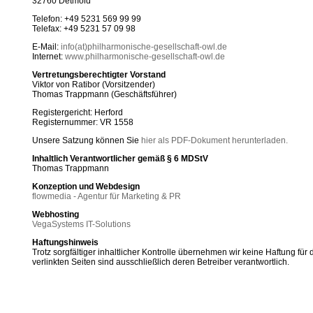
32760 Detmold
Telefon: +49 5231 569 99 99
Telefax: +49 5231 57 09 98
E-Mail:
info(at)philharmonische-gesellschaft-owl.de
Internet:
www.philharmonische-gesellschaft-owl.de
Vertretungsberechtigter Vorstand
Viktor von Ratibor (Vorsitzender)
Thomas Trappmann (Geschäftsführer)
Registergericht: Herford
Registernummer: VR 1558
Unsere Satzung können Sie
hier als PDF-Dokument herunterladen
.
Inhaltlich Verantwortlicher gemäß § 6 MDStV
Thomas Trappmann
Konzeption und Webdesign
flowmedia - Agentur für Marketing & PR
Webhosting
VegaSystems IT-Solutions
Haftungshinweis
Trotz sorgfältiger inhaltlicher Kontrolle übernehmen wir keine Haftung für d
verlinkten Seiten sind ausschließlich deren Betreiber verantwortlich.