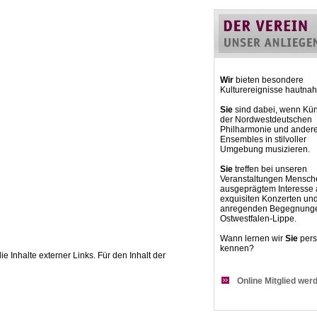
Wir
bieten besondere
Kulturereignisse hautnah
Sie
sind dabei, wenn Kün
der Nordwestdeutschen
Philharmonie und ander
Ensembles in stilvoller
Umgebung musizieren.
Sie
treffen bei unseren
Veranstaltungen Mensch
ausgeprägtem Interesse
exquisiten Konzerten un
anregenden Begegnunge
Ostwestfalen-Lippe.
Wann lernen wir
Sie
pers
kennen?
ie Inhalte externer Links. Für den Inhalt der
Online Mitglied wer