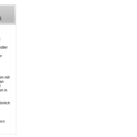
:
stler
er
en mit
 an
d
n in
önlich
den