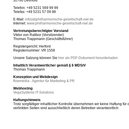
32760 Detmold
Telefon: +49 5231 569 99 99
Telefax: +49 5231 57 09 98
E-Mail:
info(at)philharmonische-gesellschaft-owl.de
Internet:
www.philharmonische-gesellschaft-owl.de
Vertretungsberechtigter Vorstand
Viktor von Ratibor (Vorsitzender)
Thomas Trappmann (Geschäftsführer)
Registergericht: Herford
Registernummer: VR 1558
Unsere Satzung können Sie
hier als PDF-Dokument herunterladen
.
Inhaltlich Verantwortlicher gemäß § 6 MDStV
Thomas Trappmann
Konzeption und Webdesign
flowmedia - Agentur für Marketing & PR
Webhosting
VegaSystems IT-Solutions
Haftungshinweis
Trotz sorgfältiger inhaltlicher Kontrolle übernehmen wir keine Haftung für d
verlinkten Seiten sind ausschließlich deren Betreiber verantwortlich.