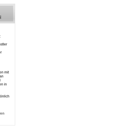
:
stler
er
en mit
 an
d
n in
önlich
den