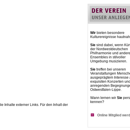
Wir
bieten besondere
Kulturereignisse hautnah
Sie
sind dabei, wenn Kün
der Nordwestdeutschen
Philharmonie und ander
Ensembles in stilvoller
Umgebung musizieren.
Sie
treffen bei unseren
Veranstaltungen Mensch
ausgeprägtem Interesse
exquisiten Konzerten un
anregenden Begegnunge
Ostwestfalen-Lippe.
Wann lernen wir
Sie
pers
kennen?
ie Inhalte externer Links. Für den Inhalt der
Online Mitglied wer