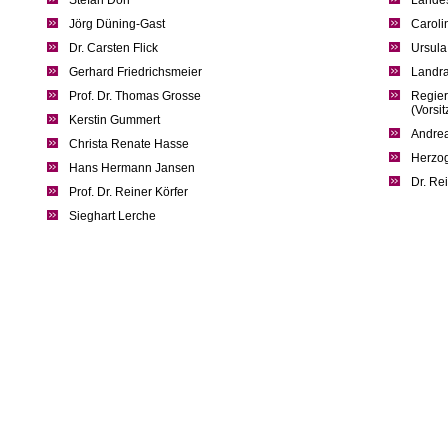
Stefan Dörr
Landes
Jörg Düning-Gast
Caroli
Dr. Carsten Flick
Ursul
Gerhard Friedrichsmeier
Landra
Prof. Dr. Thomas Grosse
Regier
(Vorsi
Kerstin Gummert
Andrea
Christa Renate Hasse
Herzog
Hans Hermann Jansen
Dr. Re
Prof. Dr. Reiner Körfer
Sieghart Lerche