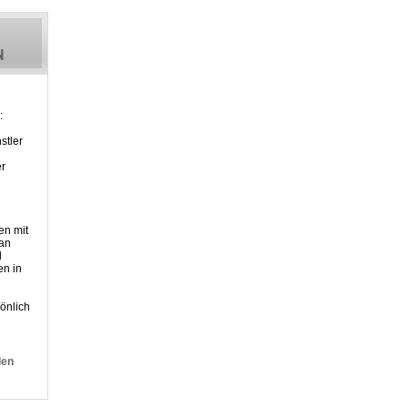
:
stler
er
en mit
 an
d
n in
önlich
den