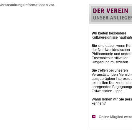
 Veranstaltungsinformationen vor.
Wir
bieten besondere
Kulturereignisse hautnah
Sie
sind dabei, wenn Kün
der Nordwestdeutschen
Philharmonie und ander
Ensembles in stilvoller
Umgebung musizieren.
Sie
treffen bei unseren
Veranstaltungen Mensch
ausgeprägtem Interesse
exquisiten Konzerten un
anregenden Begegnunge
Ostwestfalen-Lippe.
Wann lernen wir
Sie
pers
kennen?
Online Mitglied wer