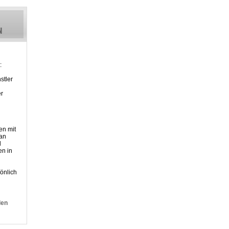
:
stler
er
en mit
 an
d
n in
önlich
den