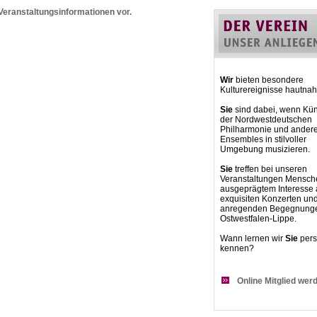
 Veranstaltungsinformationen vor.
Wir
bieten besondere
Kulturereignisse hautnah
Sie
sind dabei, wenn Kün
der Nordwestdeutschen
Philharmonie und ander
Ensembles in stilvoller
Umgebung musizieren.
Sie
treffen bei unseren
Veranstaltungen Mensch
ausgeprägtem Interesse
exquisiten Konzerten un
anregenden Begegnunge
Ostwestfalen-Lippe.
Wann lernen wir
Sie
pers
kennen?
Online Mitglied wer