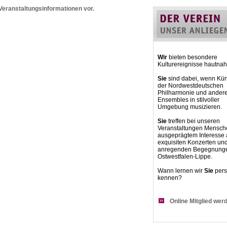
 Veranstaltungsinformationen vor.
Wir
bieten besondere
Kulturereignisse hautnah
Sie
sind dabei, wenn Kün
der Nordwestdeutschen
Philharmonie und ander
Ensembles in stilvoller
Umgebung musizieren.
Sie
treffen bei unseren
Veranstaltungen Mensch
ausgeprägtem Interesse
exquisiten Konzerten un
anregenden Begegnunge
Ostwestfalen-Lippe.
Wann lernen wir
Sie
pers
kennen?
Online Mitglied wer