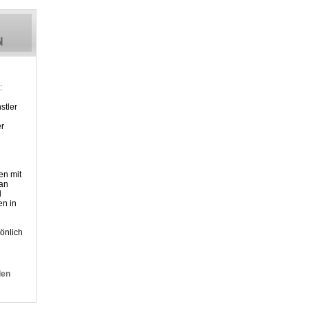
:
stler
er
en mit
 an
d
n in
önlich
den