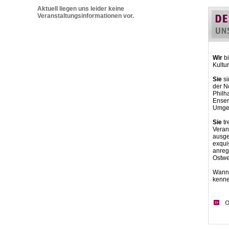
Aktuell liegen uns leider keine
Veranstaltungsinformationen vor.
Wir
bi
Kultu
Sie
si
der N
Philh
Ensemb
Umgeb
Sie
tr
Veran
ausge
exqui
anre
Ostwe
Wann 
kenn
O