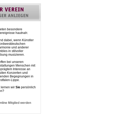
eten besondere
rereignisse hautnah:
nd dabei, wenn Künstler
ordwestdeutschen
armonie und anderer
les in stilvoller
ung musizieren.
effen bei unseren
staltungen Menschen mit
prägtem Interesse an
siten Konzerten und
genden Begegnungen in
stfalen-Lippe.
lernen wir
Sie
persönlich
en?
nline Mitglied werden