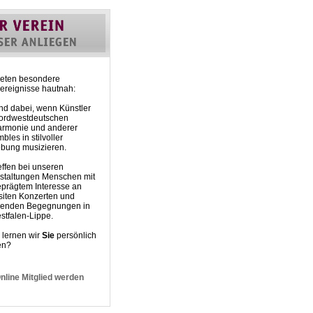
eten besondere
rereignisse hautnah:
nd dabei, wenn Künstler
ordwestdeutschen
armonie und anderer
les in stilvoller
ung musizieren.
effen bei unseren
staltungen Menschen mit
prägtem Interesse an
siten Konzerten und
genden Begegnungen in
stfalen-Lippe.
lernen wir
Sie
persönlich
en?
nline Mitglied werden