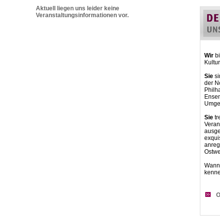
Aktuell liegen uns leider keine
Veranstaltungsinformationen vor.
Wir
bi
Kultu
Sie
si
der N
Philh
Ensemb
Umgeb
Sie
tr
Veran
ausge
exqui
anre
Ostwe
Wann 
kenn
O