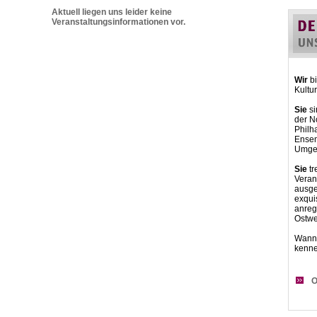
Aktuell liegen uns leider keine
Veranstaltungsinformationen vor.
Wir
bi
Kultu
Sie
si
der N
Philh
Ensemb
Umgeb
Sie
tr
Veran
ausge
exqui
anre
Ostwe
Wann 
kenn
O