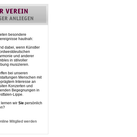
eten besondere
rereignisse hautnah:
nd dabei, wenn Künstler
ordwestdeutschen
armonie und anderer
les in stilvoller
ung musizieren.
effen bei unseren
staltungen Menschen mit
prägtem Interesse an
siten Konzerten und
genden Begegnungen in
stfalen-Lippe.
lernen wir
Sie
persönlich
en?
nline Mitglied werden