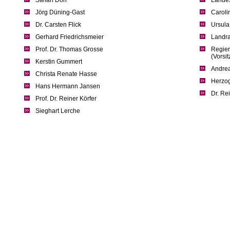
Stefan Dörr
Landes
Jörg Düning-Gast
Caroli
Dr. Carsten Flick
Ursul
Gerhard Friedrichsmeier
Landra
Prof. Dr. Thomas Grosse
Regier
(Vorsi
Kerstin Gummert
Andrea
Christa Renate Hasse
Herzog
Hans Hermann Jansen
Dr. Re
Prof. Dr. Reiner Körfer
Sieghart Lerche