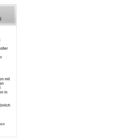
:
stler
er
en mit
 an
d
n in
önlich
den