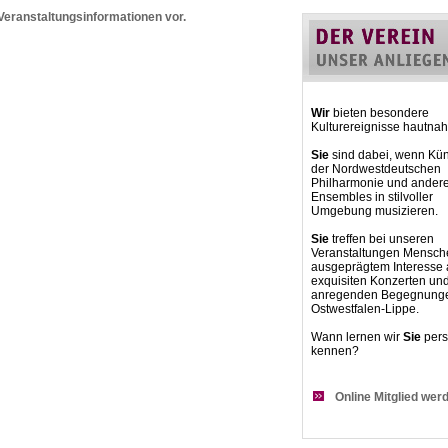
 Veranstaltungsinformationen vor.
Wir
bieten besondere
Kulturereignisse hautnah
Sie
sind dabei, wenn Kün
der Nordwestdeutschen
Philharmonie und ander
Ensembles in stilvoller
Umgebung musizieren.
Sie
treffen bei unseren
Veranstaltungen Mensch
ausgeprägtem Interesse
exquisiten Konzerten un
anregenden Begegnunge
Ostwestfalen-Lippe.
Wann lernen wir
Sie
pers
kennen?
Online Mitglied wer